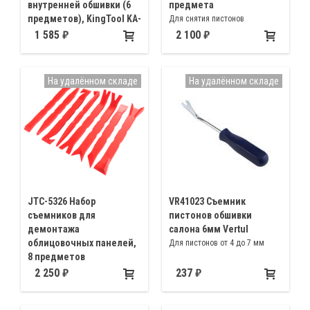
внутренней обшивки (6
предмета
предметов), KingTool KA-
Для снятия пистонов
2441-6
внутренних панелей
1 585
2 100
Для ремонта заклепок,
автомобилей европейского
деревянных и пластиковых
производства
элементов с дверных панелей,
На удалённом складе
На удалённом складе
приборных панелей и других
элементов внутренней
обшивки автомобиля
JTC-5326 Набор
VR41023 Съемник
съемников для
пистонов обшивки
демонтажа
салона 6мм Vertul
облицовочных панелей,
Для пистонов от 4 до 7 мм
8 предметов
Для демонтажа различных
2 250
237
клипс, панелей и прочих
пластиковых элементов