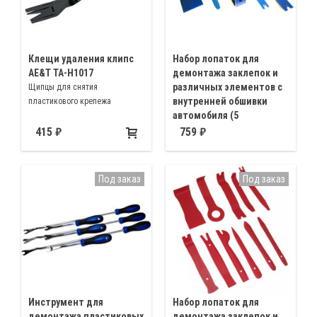
Клещи удаления клипс
Набор лопаток для
AE&T TA-H1017
демонтажа заклепок и
различных элементов с
Щипцы для снятия
внутренней обшивки
пластикового крепежа
автомобиля (5
предметов), Aist
415
759
67929105
Для демонтажа заклепок,
деревянных и пластиковых
Под заказ
Под заказ
элементов с дверных панелей,
приборных панелей и других
элементов внутренней
обшивки автомобиля
Инструмент для
Набор лопаток для
демонтажа пластиковых
демонтажа заклепок и