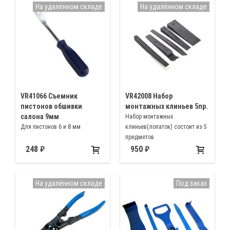
приборной панели не
На удалённом складе
На удалённом складе
повреждая поверхность
VR41066 Съемник
VR42008 Набор
пистонов обшивки
монтажных клиньев 5пр.
салона 9мм
Набор монтажных
Для пистонов 6 и 8 мм
клиньев(лопаток) состоит из 5
предметов
248
950
На удалённом складе
Под заказ