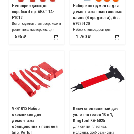
Неповреждающие
Набор инструмента для
скребки 4 пр. AE&T TA-
демонтажа пластиковых
F1012
клипс (4 предмета), Aist
67929120
Используются в автосервисах и
ремонтных мастерских для
Набор клипсодеров для
снятия обшивки с дверей и
демонтажа пластиковых клипс
595
1 760
приборной панели внутри
и деталей без повреждения
салона автомобиля
VR41013 Набор
Ключ специальный для
съемников для
уплотнителей 10 в 1,
демонтажа
KingTool KA-6025
облицовочных панелей
Для снятия пластика,
5пр. Vertul
молдинга, скоб резиновых