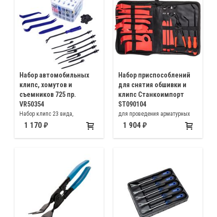
Набор автомобильных
Набор приспособлений
клипс, хомутов и
для снятия обшивки и
съемников 725 пр.
клипс Станкоимпорт
VR50354
ST090104
Набор клипс 23 вида,
для проведения арматурных
прокладки для клипс, 4
работ с элементами обшивки
1 170
1 904
пластиковых съемника и 1
салона
металлический