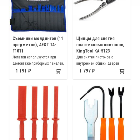
Съемники молдингов (11
Щипцы для снятия
предметов), AE&T TA-
пластиковых пистонов,
F1011
KingTool KA-5123
Лопатки используются при
Для снятия пистонов с
демонтаже приборных панелей,
внутренней обивки дверей
облицовок селектора КПП,
автомобиля и другой
1 191
1 797
вентиляционных отверстий
внутренней отделки,
климатических установок,
крепящейся на пластиковых
обшивок дверей, молдингов и
пистонах
т. д.