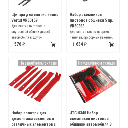
Щипцы для снятия клипс
Набор съемников
Vertul VR50159
пистонов обшивки 5 пр.
VR50383
Для снятия пистонов с
внутренней обивки дверей
для снятия клипс дверных
автомобиля и другой
панелей, приборных панелей,
внутренней отделки,
обшивок, декоративных
576
1 634
крепящейся на пластиковых
планок, рамок, установки окон
пистонах
и многого другого.
На удалённом складе
На удалённом складе
Набор лопаток для
JTC-5345 Набор
демонтажа заклепок и
съемников пистонов
различных элементов с
обшивки автомобиля 3