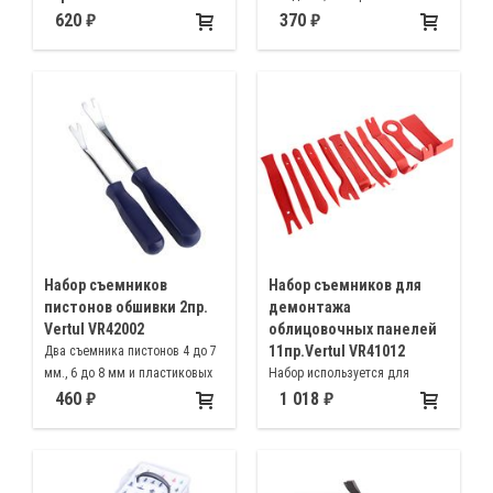
Для разборки приборных
уплотнителей, эмблем
620
370
панелей, облицовок селектора
автомобиля без повреждения
КПП, вентиляционных
отверстий климатических
установок, обшивок дверей,
молдингов и декоративных
элементов
Набор съемников
Набор съемников для
пистонов обшивки 2пр.
демонтажа
Vertul VR42002
облицовочных панелей
11пр.Vertul VR41012
Два съемника пистонов 4 до 7
мм., 6 до 8 мм и пластиковых
Набор используется для
панелей
снятия панели приборов,
460
1 018
центральной консоли,
демонтажа аудиосистем,
элементов обшивки салона и
декоративных